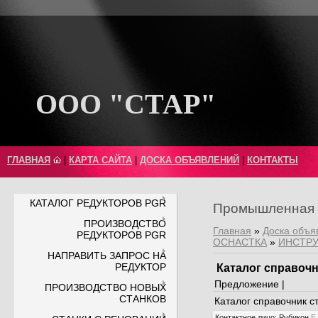
ООО "СТАР"
ГЛАВНАЯ
|
КАРТА САЙТА
|
ДОСКА ОБЪЯВЛЕНИЙ
|
КОНТАКТЫ
КАТАЛОГ РЕДУКТОРОВ PGR
Промышленная 
ПРОИЗВОДСТВО
Главная
»
Доска объя
РЕДУКТОРОВ PGR
ОСНАСТКА
»
ИНСТРУ
НАПРАВИТЬ ЗАПРОС НА
РЕДУКТОР
Каталог справоч
Предложение |
ПРОИЗВОДСТВО НОВЫХ
СТАНКОВ
Каталог справочник с
Контактное лицо
:
Рубикон
E