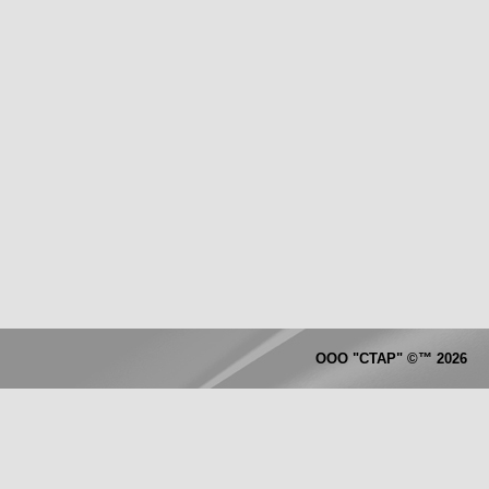
ООО "СТАР"
©™
2026