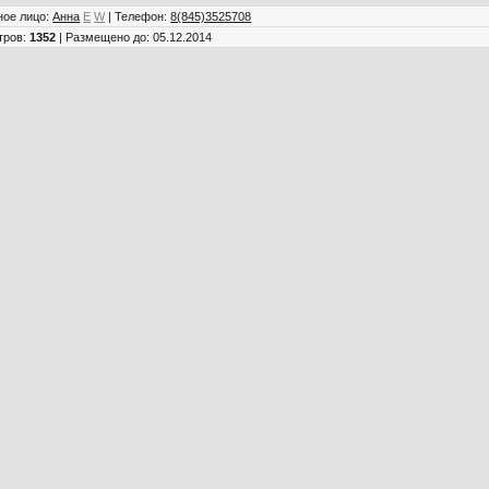
ное лицо
:
Анна
E
W
|
Телефон
:
8(845)3525708
тров
:
1352
|
Размещено до
: 05.12.2014