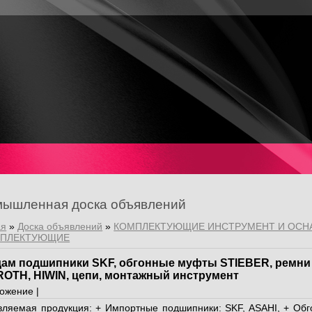
ышленная доска объявлений
ая
»
Доска объявлений
»
КОМПЛЕКТУЮЩИЕ ИНСТРУМЕНТ И ОСН
МПЛЕКТУЮЩИЕ
ам подшипники SKF, обгонные муфты STIEBER, ремн
OTH, HIWIN, цепи, монтажный инструмент
ожение |
вляемая продукция: + Импортные подшипники: SKF, ASAHI, + О