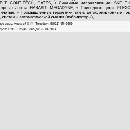
ELT, CONTITECH, GATES, + Линейные направляющие: SKF, T
йерные ленты: HABASIT, MEGADYNE, + Приводные цепи: FLEXO
инчатые, + Промышленные герметики, клеи, антифрикционные пок
, системы автоматической смазки (лубрикаторы),
ное лицо
:
Алексей
E
W
|
Телефон
:
8(921) 9549689
тров
:
1391
|
Размещено до
: 25.04.2014