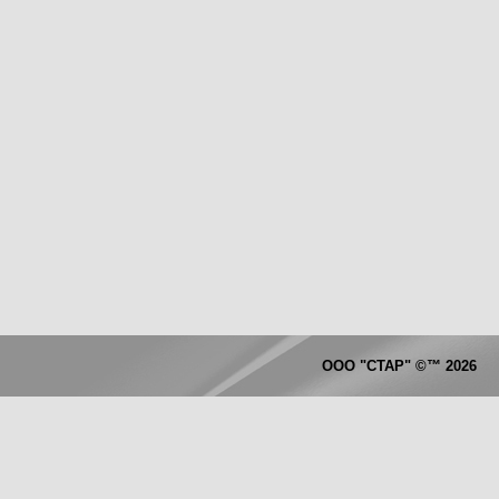
ООО "СТАР"
©™
2026