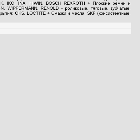
HK, IKO, INA, HIWIN, BOSCH REXROTH + Плоские ремни и
N, WIPPERMANN, RENOLD - роликовые, тяговые, зубчатые,
рытия: OKS, LOCTITE + Смазки и масла: SKF (консистентные,