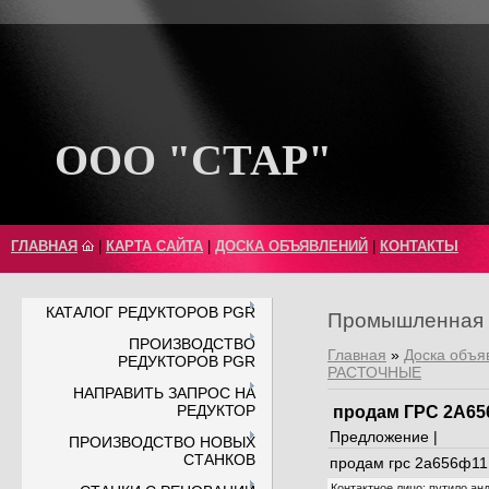
ООО "СТАР"
ГЛАВНАЯ
|
КАРТА САЙТА
|
ДОСКА ОБЪЯВЛЕНИЙ
|
КОНТАКТЫ
КАТАЛОГ РЕДУКТОРОВ PGR
Промышленная 
ПРОИЗВОДСТВО
Главная
»
Доска объя
РЕДУКТОРОВ PGR
РАСТОЧНЫЕ
НАПРАВИТЬ ЗАПРОС НА
РЕДУКТОР
продам ГРС 2А65
Предложение |
ПРОИЗВОДСТВО НОВЫХ
СТАНКОВ
продам грс 2а656ф11
Контактное лицо
:
путило ан