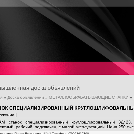
ышленная доска объявлений
ая
»
Доска объявлений
»
МЕТАЛЛООБРАБАТЫВАЮЩИЕ СТАНКИ
»
НОК СПЕЦИАЛИЗИРОВАННЫЙ КРУГЛОШЛИФОВАЛЬНЫЙ
ожение |
М станок специализированный круглошлифовальный 3Д423. П
ктный, рабочий, подключен, с малой эксплуатацией. Цена 250 тыс.
ное лицо
:
Павел Евгеньевич
E
W
|
Телефон
:
+79023412700