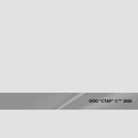
ООО "СТАР"
©™
2026