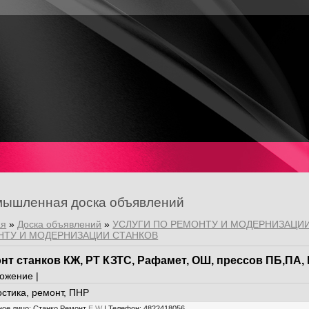
ышленная доска объявлений
ая
»
Доска объявлений
»
УСЛУГИ ПО РЕМОНТУ И МОДЕРНИЗАЦИ
НТУ И МОДЕРНИЗАЦИИ СТАНКОВ
нт станков КЖ, РТ КЗТС, Рафамет, ОШ, прессов ПБ,ПА,
ожение |
остика, ремонт, ПНР
ное лицо
:
Станко Ремонт
E
W
|
Телефон
:
4822418056