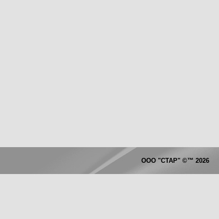
ООО "СТАР"
©™
2026