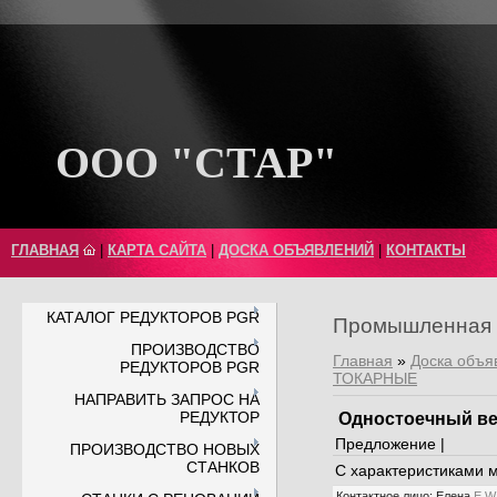
ООО "СТАР"
ГЛАВНАЯ
|
КАРТА САЙТА
|
ДОСКА ОБЪЯВЛЕНИЙ
|
КОНТАКТЫ
КАТАЛОГ РЕДУКТОРОВ PGR
Промышленная 
ПРОИЗВОДСТВО
Главная
»
Доска объя
РЕДУКТОРОВ PGR
ТОКАРНЫЕ
НАПРАВИТЬ ЗАПРОС НА
РЕДУКТОР
Одностоечный ве
Предложение |
ПРОИЗВОДСТВО НОВЫХ
СТАНКОВ
С характеристиками 
Контактное лицо
:
Елена
E
W