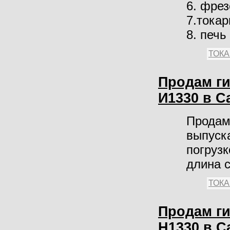
6. фре
7.токар
8. печь
ТОК
Продам ги
И1330 в С
Продам
выпуска
погрузк
длина с
ТОК
Продам ги
Н1330 в С