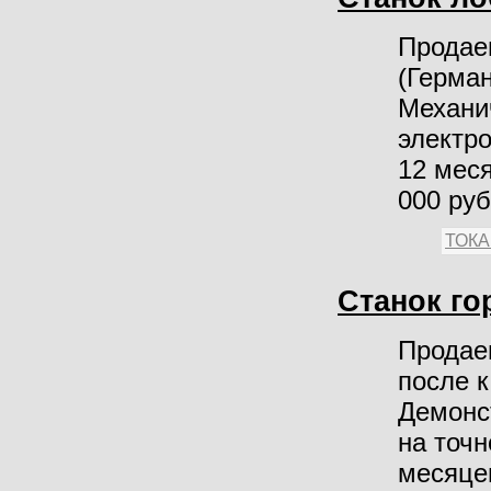
Продае
(Герман
Механи
электро
12 меся
000 ру
ТОК
Станок го
Продае
после 
Демонс
на точн
месяцев