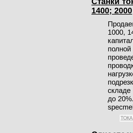
Станки то
1400; 2000
Продае
1000, 1
капита
полной 
провед
проводк
нагрузк
подрезк
складе 
до 20%.
specme
ТОК