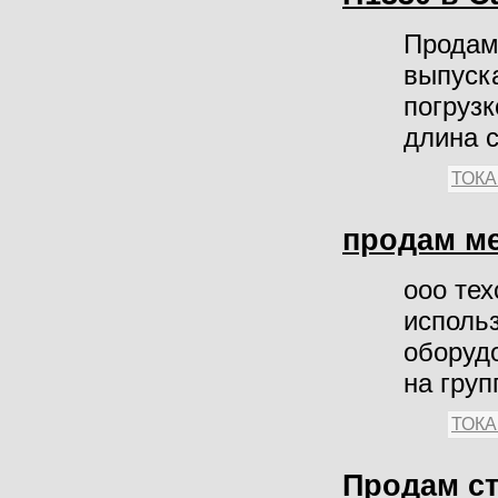
Продам
выпуска
погрузк
длина с
ТОК
продам м
ооо тех
исполь
оборуд
на груп
ТОК
Продам ст