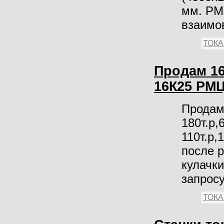
мм. РМ
взаимо
ТОК
Продам 16К
16К25 РМЦ
Продам 
180т.р,
110т.р,
после р
кулачки
запросу
ТОК