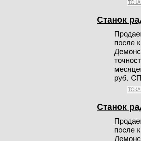
ТОК
Станок р
Продае
после 
Демонст
точност
месяцев
руб. С
ТОК
Станок р
Продае
после 
Демонст