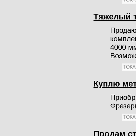
Тяжелый т
Продаю 
компле
4000 мм
Возмож
ТОК
Куплю ме
Приобре
Фрезерн
ТОК
Продам ст