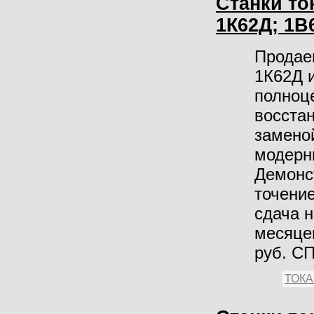
Станки то
1К62Д; 1В
Продае
1К62Д 
полноц
восста
замено
модерни
Демонст
точение
сдача н
месяцев
руб. С
ТОК