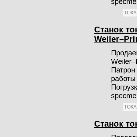
specme
ТОК
Станок т
Weiler–Pr
Продае
Weiler–
Патрон 
работы 
Погрузк
specme
ТОК
Станок то