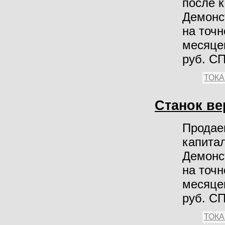
после 
Демонс
на точн
месяцев
руб. С
ТОК
Станок в
Продае
капита
Демонс
на точн
месяцев
руб. С
ТОК