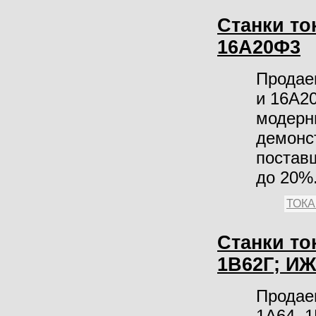
Станки то
16А20Ф3
Продае
и 16А2
модерн
демонст
поставщ
до 20%.
ТОК
Станки то
1В62Г; ИЖ
Продае
1А64, 