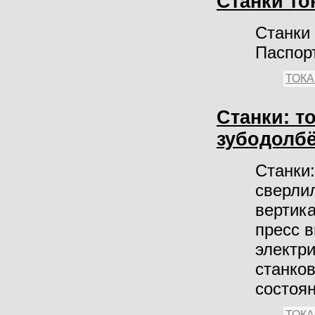
Станки то
Станки 
Паспорт
ТОК
Станки: т
зубодолбё
Станки:
сверли
вертик
пресс в
электр
станков
состоян
ТОК