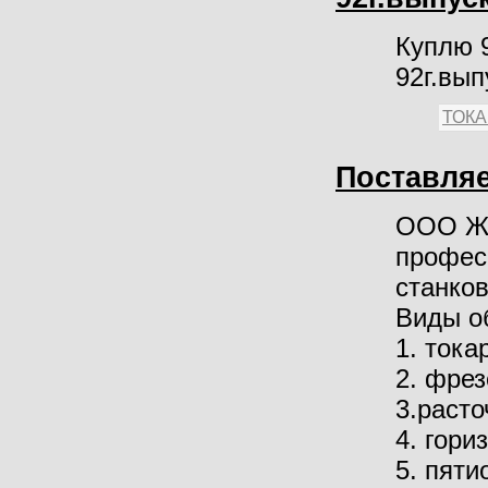
Куплю 
92г.вып
ТОК
Поставляе
ООО Жу
профес
станко
Виды о
1. тока
2. фре
3.расто
4. гори
5. пят