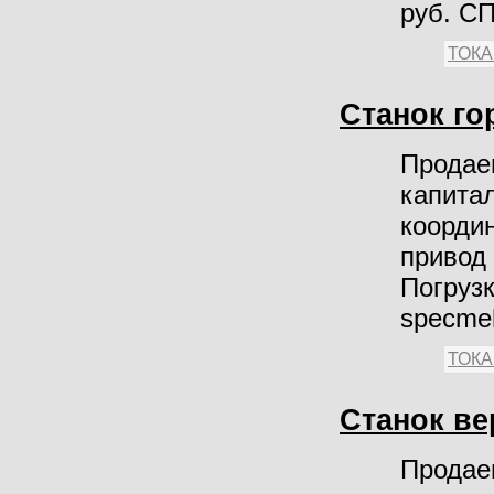
руб. С
ТОК
Станок го
Продае
капита
коорди
привод 
Погрузк
specme
ТОК
Станок в
Продае