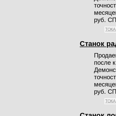
точност
месяцев
руб. С
ТОК
Станок р
Продае
после 
Демонст
точност
месяцев
руб. С
ТОК
Станок ло