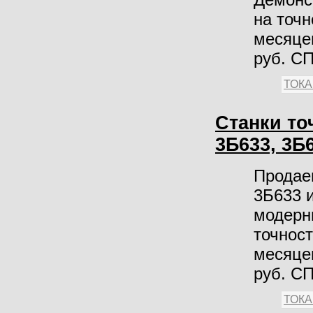
на точн
месяцев
руб. С
ТОК
Станки т
3Б633, 3Б
Продае
3Б633 
модерн
точност
месяцев
руб. С
ТОК