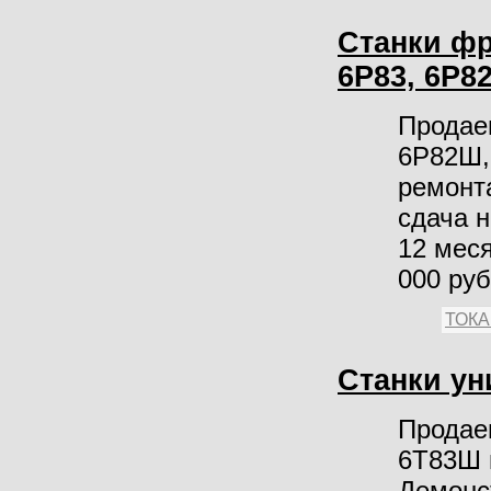
Станки фр
6Р83, 6Р82
Продае
6Р82Ш, 
ремонт
сдача н
12 меся
000 ру
ТОК
Станки у
Продае
6Т83Ш 
Демонс