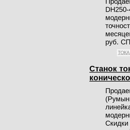
Продае
DH250‑
модерн
точност
месяцев
руб. С
ТОК
Станок то
коническо
Продае
(Румын
линейк
модерни
Скидки 