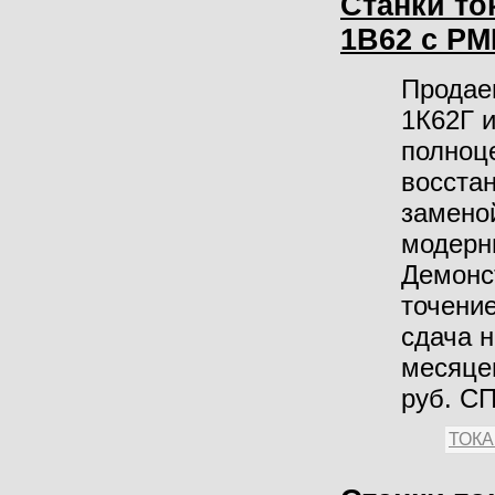
Станки то
1В62 с РМ
Продае
1К62Г 
полноц
восста
замено
модерни
Демонст
точение
сдача н
месяце
руб. С
ТОК