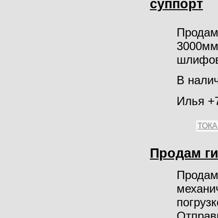
суппорт
Продам
3000мм,
шлифов
В налич
Илья +
ТОК
Продам ги
Продам 
механич
погрузк
Отправ