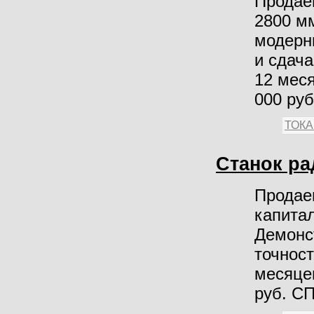
Продае
2800 м
модерн
и сдача
12 меся
000 ру
ТОК
Станок р
Продае
капита
Демонст
точност
месяцев
руб. С