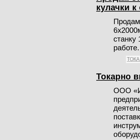
кулачки к
Продам 
6х2000м
станку
работе.
ТОК
Токарно в
ООО «И
предпр
деятел
постав
инстру
оборуд