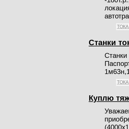
локация
автотра
ТОК
Станки то
Станки 
Паспорт
1м63н,
ТОК
Куплю тяж
Уважае
приобре
(4000х1