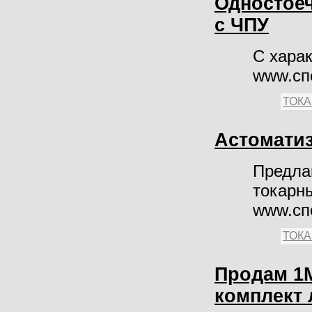
Одностое
с ЧПУ
С хара
www.сп
ТОК
Астоматиз
Предла
токарн
www.сп
ТОК
Продам 1М
комплект