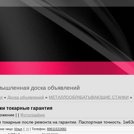
ышленная доска объявлений
ая
»
Доска объявлений
»
МЕТАЛЛООБРАБАТЫВАЮЩИЕ СТАНКИ
»
ки токарные гарантия
ожение | |
Фотография
и токарные после ремонта на гарантии. Паспортная точность. 1м63
ное лицо
:
Илья
E
W
|
Телефон
:
89611522682