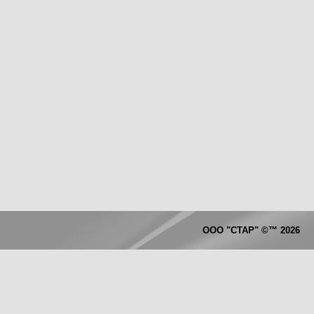
ООО "СТАР"
©™
2026